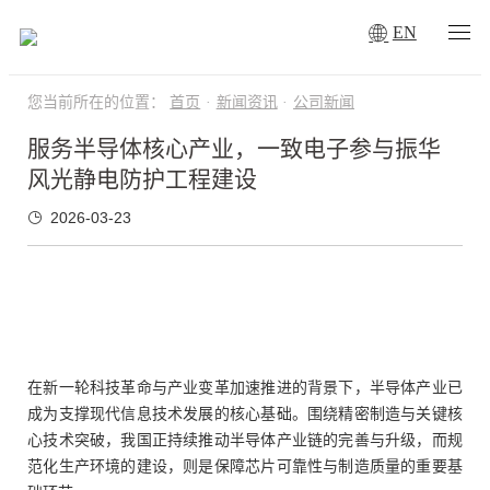
EN
您当前所在的位置：
首页
·
新闻资讯
·
公司新闻
服务半导体核心产业，一致电子参与振华
风光静电防护工程建设
2026-03-23
在新一轮科技革命与产业变革加速推进的背景下，半导体产业已
成为支撑现代信息技术发展的核心基础。围绕精密制造与关键核
心技术突破，我国正持续推动半导体产业链的完善与升级，而规
范化生产环境的建设，则是保障芯片可靠性与制造质量的重要基