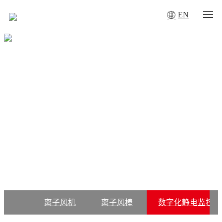
EN
您当前所在的位置：
首页
·
产品中心
·
数字化静电监控系统
·
数
字化三接地监控
PRODUCT
数字化三接地监控
一致除静电离子风机符合ANSI/ESD S20.20、IEC61340-5-1
标准适用于普通环境、千级净化、百级净化车间
离子风机
离子风棒
数字化静电监控系