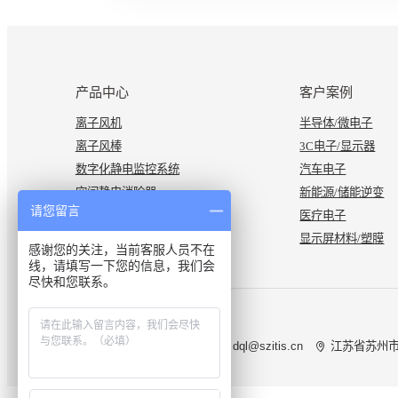
产品中心
客户案例
离子风机
半导体/微电子
离子风棒
3C电子/显示器
数字化静电监控系统
汽车电子
空间静电消除器
新能源/储能逆变
请您留言
静电测试仪器
医疗电子
显示屏材料/塑膜
感谢您的关注，当前客服人员不在
线，请填写一下您的信息，我们会
尽快和您联系。
联系一致
0512-68059699
dql@szitis.cn
江苏省苏州市