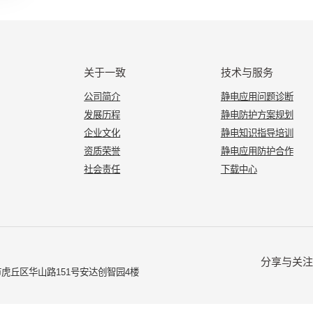
关于一致
技术与服务
公司简介
静电应用问题诊断
发展历程
静电防护方案规划
企业文化
静电知识指导培训
资质荣誉
静电应用防护合作
社会责任
下载中心
分享与关注
虎丘区华山路151号安达创智园4楼