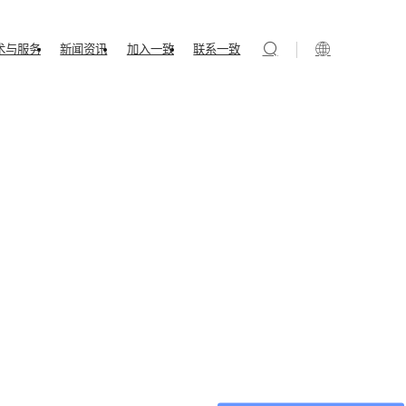
术与服务
新闻资讯
加入一致
联系一致
静电消除器
静电测试仪器
5-1