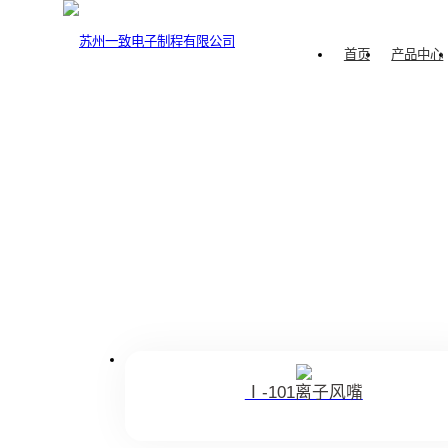
首页
产品中心
离子风机
离
您当前所在的位置：
首页
·
产品中心
·
离子风棒
·
微型离子风嘴
一致
Ⅰ-101离子风嘴