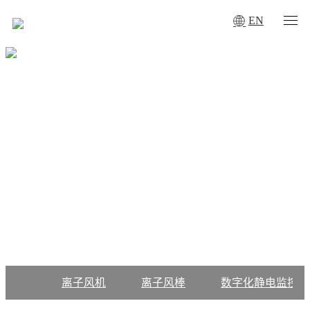
EN
您当前所在的位置：
首页
·
产品中心
·
静电测试仪器
PRODUCT
静电测试仪器
一致除静电离子风机符合ANSI/ESD S20.20、IEC61340-5-1
标准适用于普通环境、千级净化、百级净化车间
离子风机
离子风棒
数字化静电监控系