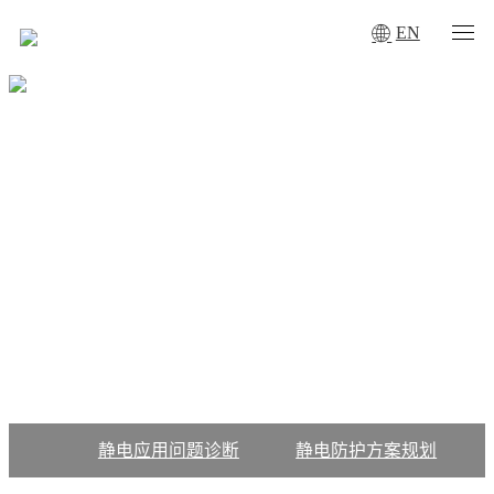
EN
TECHNOLOGY & SERVICES
下载中心
一致除静电离子风机符合ANSI/ESD S20.20、IEC61340-5-1
标准适用于普通环境、千级净化、百级净化车间
静电应用问题诊断
静电防护方案规划