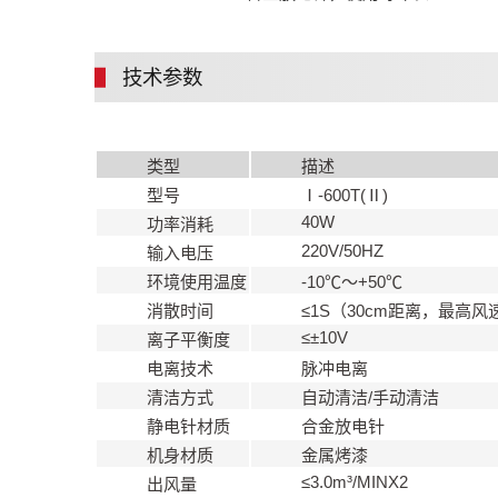
技术参数
类型
描述
型号
Ⅰ-600T(Ⅱ)
40W
功率消耗
220V/50HZ
输入电压
环境使用温度
-10℃～+50℃
消散时间
≤1S（30cm距离，最高风
≤±10V
离子平衡度
电离技术
脉冲电离
清洁方式
自动清洁/手动清洁
静电针材质
合金放电针
机身材质
金属烤漆
≤3.0m³/MINX2
出风量