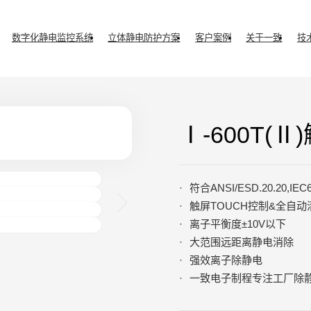
数字化静电监控系统
立体静电防护方案
客户案例
关于一致
技
Ⅰ-600T(
符合ANSI/ESD.20.20,IEC
触屏TOUCH控制&全自动
离子平衡度±10V以下
大范围远距离静电消除
强效离子除静电
一致电子制程专注工厂除