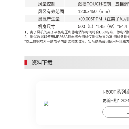
风量控制
触摸TOUCH控制，五档调
风区有效范围
1200x450（mm）
臭氧产生量
＜0.005PPM（在离子风
机身尺寸
500（L）*145（W）*84.
1、离子风机的离子平衡电压和静电消除时间符合ESD标准，静电消除时
2、测试数据以使用ME268A静电综合测试仪测试结果为准;测试数
*以上数据均为一致电子内部试验或收集，实际结果会因使用环境和
资料下载
I-600T
更新日期：2024-