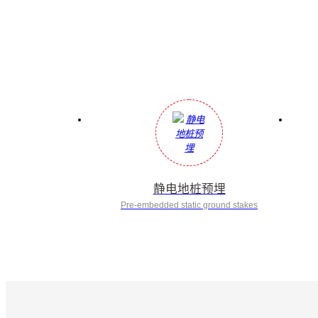
静电地桩预埋
Pre-embedded static ground stakes