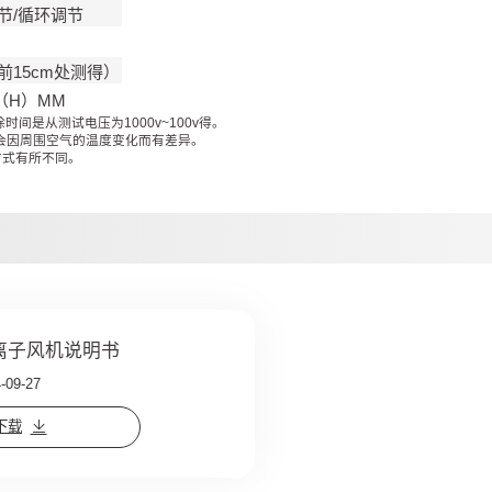
节/循环调节
机前15cm处测得）
4（H）MM
间是从测试电压为1000v~100v得。
据会因周围空气的温度变化而有差异。
方式有所不同。
系列离子风机说明书
09-27
下载