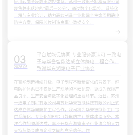
应用转向全域静电防控体系。苏州一致电子制程有限公司
聚焦静电落地的“最后一公分”，通过数字化监控、系统化
工程与专业培训，助力高端制造企业构建全生命周期静电
防护方案，保障芯片制造良率与数据安全。
平台赋能促协同 专业服务赢认可 一致电
03
子与华誉智能达成立体静电工程合作，
2026.06
致谢华东湘籍电子行业协会
在智能制造持续升级、电子制程不断精密化的背景下，静
电防护体系已不仅是生产现场的基础配套，更成为保障产
品良率、生产安全与数字化管理的重要环节。近日，苏州
一致电子制程有限公司与苏州华誉智能科技有限公司正式
达成立体静电防护工程合作，我司将为华誉智能新工厂提
供系统化、专业化的ESD（静电防护）整体建设服务。本
次合作的顺利达成，离不开华东湘籍电子行业协会的大力
支持与协会成员企业之间的充分信任。作