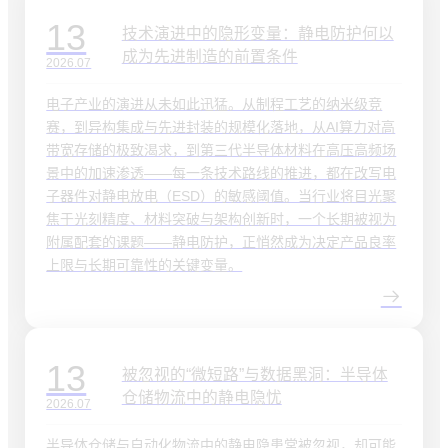
13
技术演进中的隐形变量：静电防护何以
成为先进制造的前置条件
2026.07
电子产业的演进从未如此迅猛。从制程工艺的纳米级竞
赛，到异构集成与先进封装的规模化落地，从AI算力对高
带宽存储的极致渴求，到第三代半导体材料在高压高频场
景中的加速渗透——每一条技术路线的推进，都在改写电
子器件对静电放电（ESD）的敏感阈值。当行业将目光聚
焦于光刻精度、材料突破与架构创新时，一个长期被视为
附属配套的课题——静电防护，正悄然成为决定产品良率
上限与长期可靠性的关键变量。
13
被忽视的“微短路”与数据黑洞：半导体
仓储物流中的静电隐忧
2026.07
半导体仓储与自动化物流中的静电隐患常被忽视，却可能