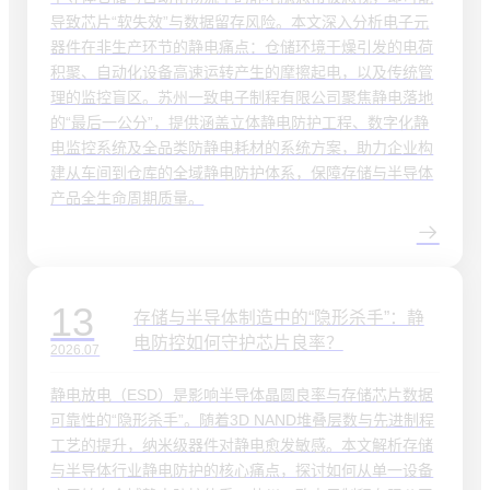
导致芯片“软失效”与数据留存风险。本文深入分析电子元
器件在非生产环节的静电痛点：仓储环境干燥引发的电荷
积聚、自动化设备高速运转产生的摩擦起电，以及传统管
理的监控盲区。苏州一致电子制程有限公司聚焦静电落地
的“最后一公分”，提供涵盖立体静电防护工程、数字化静
电监控系统及全品类防静电耗材的系统方案，助力企业构
建从车间到仓库的全域静电防护体系，保障存储与半导体
产品全生命周期质量。
13
存储与半导体制造中的“隐形杀手”：静
电防控如何守护芯片良率？
2026.07
静电放电（ESD）是影响半导体晶圆良率与存储芯片数据
可靠性的“隐形杀手”。随着3D NAND堆叠层数与先进制程
工艺的提升，纳米级器件对静电愈发敏感。本文解析存储
与半导体行业静电防护的核心痛点，探讨如何从单一设备