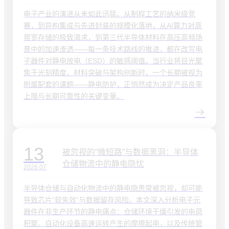
电子产业的演进从未如此迅猛。从制程工艺的纳米级竞
赛，到异构集成与先进封装的规模化落地，从AI算力对高
带宽存储的极致渴求，到第三代半导体材料在高压高频场
景中的加速渗透——每一条技术路线的推进，都在改写电
子器件对静电放电（ESD）的敏感阈值。当行业将目光聚
焦于光刻精度、材料突破与架构创新时，一个长期被视为
附属配套的课题——静电防护，正悄然成为决定产品良率
上限与长期可靠性的关键变量。
13
被忽视的“微短路”与数据黑洞：半导体
仓储物流中的静电隐忧
2026.07
半导体仓储与自动化物流中的静电隐患常被忽视，却可能
导致芯片“软失效”与数据留存风险。本文深入分析电子元
器件在非生产环节的静电痛点：仓储环境干燥引发的电荷
积聚、自动化设备高速运转产生的摩擦起电，以及传统管