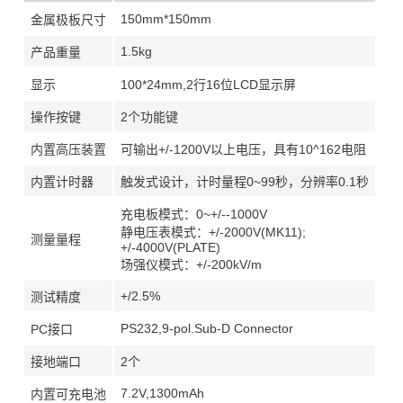
150mm*150mm
金属极板尺寸
1.5kg
产品重量
显示
100*24mm,2行16位LCD显示屏
操作按键
2个功能键
内置高压装置
可输出+/-1200V以上电压，具有10^162电阻
内置计时器
触发式设计，计时量程0~99秒，分辨率0.1秒
充电板模式：0~+/--1000V
静电压表模式：+/-2000V(MK11);
测量量程
+/-4000V(PLATE)
场强仪模式：+/-200kV/m
+/2.5%
测试精度
PS232,9-pol.Sub-D Connector
PC接口
接地端口
2个
7.2V,1300mAh
内置可充电池