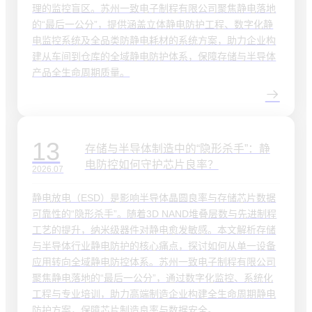
理的监控盲区。苏州一致电子制程有限公司聚焦静电落地
的“最后一公分”，提供涵盖立体静电防护工程、数字化静
电监控系统及全品类防静电耗材的系统方案，助力企业构
建从车间到仓库的全域静电防护体系，保障存储与半导体
产品全生命周期质量。
13
存储与半导体制造中的“隐形杀手”：静
电防控如何守护芯片良率？
2026.07
静电放电（ESD）是影响半导体晶圆良率与存储芯片数据
可靠性的“隐形杀手”。随着3D NAND堆叠层数与先进制程
工艺的提升，纳米级器件对静电愈发敏感。本文解析存储
与半导体行业静电防护的核心痛点，探讨如何从单一设备
应用转向全域静电防控体系。苏州一致电子制程有限公司
聚焦静电落地的“最后一公分”，通过数字化监控、系统化
工程与专业培训，助力高端制造企业构建全生命周期静电
防护方案，保障芯片制造良率与数据安全。