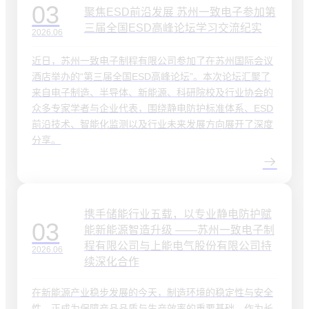
03
聚焦ESD前沿发展 苏州一致电子参加第
三届全国ESD高峰论坛学习交流纪实
2026.06
近日，苏州一致电子制程有限公司参加了在苏州国际会议
酒店举办的“第三届全国ESD高峰论坛”。本次论坛汇聚了
来自电子制造、半导体、新能源、科研院校及行业协会的
众多专家学者与企业代表，围绕静电防护标准体系、ESD
前沿技术、智能化监测以及行业未来发展方向展开了深度
分享。
携手储能行业五载，以专业静电防护赋
03
能新能源智造升级 ——苏州一致电子制
程有限公司与上能电气股份有限公司持
2026.06
续深化合作
在新能源产业稳步发展的今天，制造环境的稳定性与安全
性，正成为保障产品品质与生产效率的重要基础。作为长