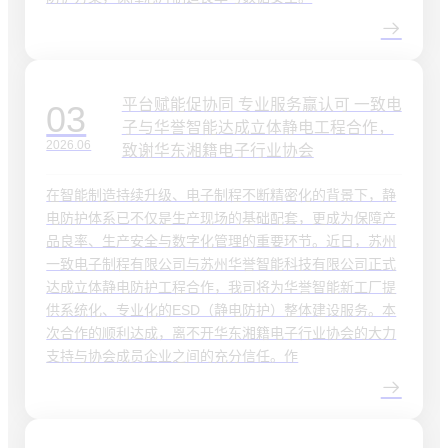
平台赋能促协同 专业服务赢认可 一致电
03
子与华誉智能达成立体静电工程合作，
2026.06
致谢华东湘籍电子行业协会
在智能制造持续升级、电子制程不断精密化的背景下，静
电防护体系已不仅是生产现场的基础配套，更成为保障产
品良率、生产安全与数字化管理的重要环节。近日，苏州
一致电子制程有限公司与苏州华誉智能科技有限公司正式
达成立体静电防护工程合作，我司将为华誉智能新工厂提
供系统化、专业化的ESD（静电防护）整体建设服务。本
次合作的顺利达成，离不开华东湘籍电子行业协会的大力
支持与协会成员企业之间的充分信任。作